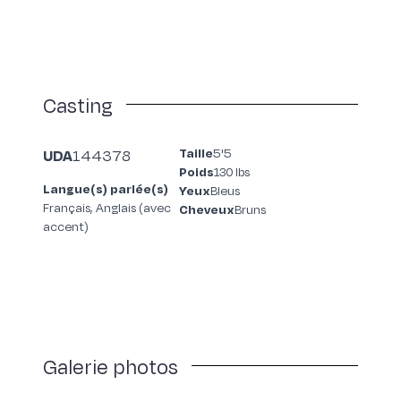
Casting
Taille
5'5
UDA
144378
Poids
130 lbs
Langue(s) parlée(s)
Yeux
Bleus
Français, Anglais (avec
Cheveux
Bruns
accent)
Galerie photos