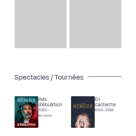
équipe qui partage les mêmes valeurs de professionnalisme,
de dévouement et de plaisir, avec l’ambition de pousser la
créativité unique de chaque artiste, de mettre en lumière
des talents diversifiés et de rejoindre tous les publics avec des
productions variées.
Spectacles / Tournées
Avis
En
d’ébullition
cachette
2025 -
2019 -
2022
en cours