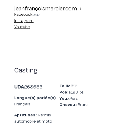
jeanfrançoismercier.com
Facebook
369K
Instagram
Youtube
Casting
Taille
6'1"
UDA
263656
Poids
190 lbs
Langue(s) parlée(s)
Yeux
Pers
Français
Cheveux
Bruns
Aptitudes :
Permis
automobile et moto
Grande passionnée de culture sous toutes ses formes, Nadia