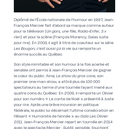
Diplômé de l’École nationale de l’humour en 1997, Jean-
François Mercier fait d’abord sa marque comme auteur
pour la télévision (
Un gars, une fille
,
Radio-Enfer
,
3 x
rien
) et pour la scène (François Morency, Galas Juste
pour rire). En 2003, il agit à titre de coauteur sur la série
Les Bougon, c’est aussi ça la vie
qui remporte un
énorme succès au Québec.
Son style inimitable et son humour à la fois acerbe et
sensible ont permis à Jean-François Mercier de gagner
le cœur du public. Ainsi,
Le show du gros cave
, son
premier one-man-show, a attiré plus de 100 000
spectateurs au terme d’une tournée l’ayant mené aux
quatre coins du Québec. En 2009, il remporte un Olivier
pour son numéro « Le conte de Noël » présenté à Juste
pour rire. Après une brève incursion en politique
fédérale, le public lui décernait l’ultime consécration en
l’élisant « Humoriste de l’année » au
Gala Les Olivier
2011. Jean-François Mercier repart en tournée en 2014
avec le spectacle
Mercier : Subtil, sensible, touchant.