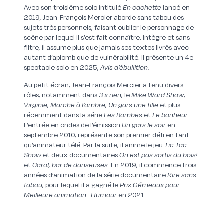
Avec son troisième solo intitulé
En cachette
lancé en
2019, Jean-François Mercier aborde sans tabou des
sujets très personnels, faisant oublier le personnage de
scène par lequel il s’est fait connaître. Intègre et sans
filtre, il assume plus que jamais ses textes livrés avec
autant d’aplomb que de vulnérabilité. Il présente un 4e
spectacle solo en 2025,
Avis d’ébullition.
Au petit écran, Jean-François Mercier a tenu divers
rôles, notamment dans
3 x rien
, le
Mike Ward Show
,
Virginie
,
Marche à l’ombre
,
Un gars une fille
et plus
récemment dans la série
Les Bombes
et
Le bonheur.
L’entrée en ondes de l’émission
Un gars le soir
en
septembre 2010, représente son premier défi en tant
qu’animateur télé. Par la suite, il anime le jeu
Tic Tac
Show
et deux documentaires
On est pas sortis du bois!
et
Carol, bar de danseuses.
En 2019, il commence trois
années d’animation de la série documentaire
Rire sans
tabou
, pour lequel il a gagné le
Prix Gémeaux
pour
Meilleure animation : Humour
en 2021.